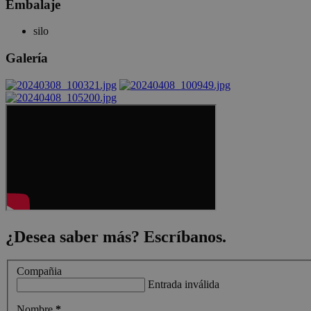
Embalaje
CookieScriptConsent
1 mes
This coo
CookieScript
is used b
zeocem.com
silo
Cookie-
Script.c
Galería
service t
remembe
visitor
cookie
consent
preferenc
It is
necessar
for Cook
Script.c
cookie
banner t
work
properly.
[abcdef0123456789]
zeocem.com
Sesión
{32}
¿Desea saber más? Escríbanos.
Compañia
Entrada inválida
Proveedor
Nombre
Vencimiento
Descripción
/ Dominio
Proveedor /
Nombre
Vencimiento
Descripción
Nombre
*