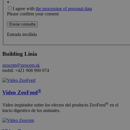
each page
Youtube
*
request in a
interface.
I agree with
the processing of personal data
site and used
to calculate
Please confirm your consent
visitor, session
and campaign
Enviar consulta
data for the
sites analytics
reports.
Entrada inválida
_gid
1 día
This cookie is
Google LLC
set by Google
.zeocem.com
Analytics. It
Building Línia
stores and
update a
unique value
zeocem@zeocem.sk
for each page
mobil: +421 908 990 074
visited and is
used to count
and track
pageviews.
®
_gat
1 minuto
This cookie
Google LLC
Video ZeoFeed
name is
.zeocem.com
associated wit
Google
®
Video inspirador sobre los efectos del producto ZeoFeed
en el
Universal
tracto digestivo de los animales.
Analytics,
according to
documentatio
it is used to
throttle the