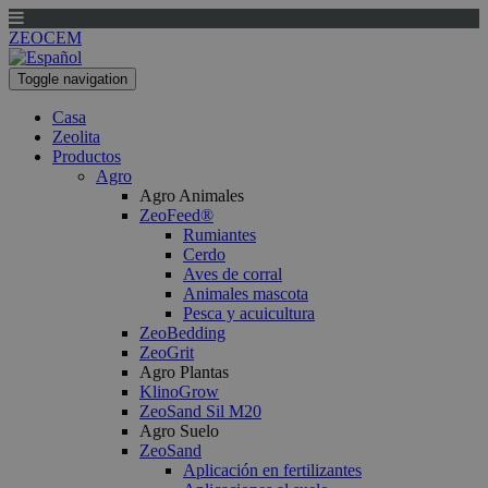
ZEOCEM
Toggle navigation
Casa
Zeolita
Productos
Agro
Agro Animales
ZeoFeed®
Rumiantes
Cerdo
Aves de corral
Animales mascota
Pesca y acuicultura
ZeoBedding
ZeoGrit
Agro Plantas
KlinoGrow
ZeoSand Sil M20
Agro Suelo
ZeoSand
Aplicación en fertilizantes