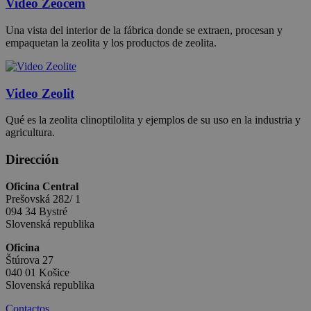
Video Zeocem
request rate -
limiting the
collection of
Una vista del interior de la fábrica donde se extraen, procesan y
data on high
traffic sites.
empaquetan la zeolita y los productos de zeolita.
Video Zeolit
Qué es la zeolita clinoptilolita y ejemplos de su uso en la industria y
agricultura.
Dirección
Oficina Central
Prešovská 282/ 1
094 34 Bystré
Slovenská republika
Oficina
Štúrova 27
040 01 Košice
Slovenská republika
Contactos