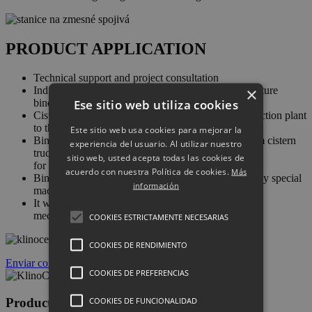
PRODUCT APPLICATION
Technical support and project consultation
×
Individual approach and evaluation of optimum mixture
Ese sitio web utiliza cookies
binder choice
Cistern truck shall deliver the binder from the production plant
to the application point
Este sitio web usa cookies para mejorar la
Binder feeder to which the binder is blown into from cistern
experiencia del usuario. Al utilizar nuestro
truck shall be used
sitio web, usted acepta todas las cookies de
for binder feeding
acuerdo con nuestra Política de cookies.
Más
Binder homogenization with soil shall be provided by special
información
machinery – soil cutter
It will be followed by compacting and compacting
mechanisms system
COOKIES ESTRICTAMENTE NECESARIAS
COOKIES DE RENDIMIENTO
Enviar consulta
COOKIES DE PREFERENCIAS
COOKIES DE FUNCIONALIDAD
Productos Recomendados