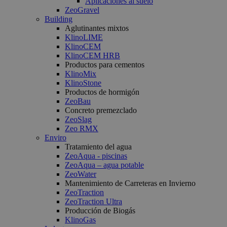
Aplicaciones al suelo
ZeoGravel
Building
Aglutinantes mixtos
KlinoLIME
KlinoCEM
KlinoCEM HRB
Productos para cementos
KlinoMix
KlinoStone
Productos de hormigón
ZeoBau
Concreto premezclado
ZeoSlag
Zeo RMX
Enviro
Tratamiento del agua
ZeoAqua - piscinas
ZeoAqua – agua potable
ZeoWater
Mantenimiento de Carreteras en Invierno
ZeoTraction
ZeoTraction Ultra
Producción de Biogás
KlinoGas