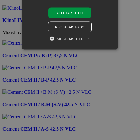
ACEPTAR TODO
KlinoLIME
RECHAZAR TODO
Mixed hydraulic binder
MOSTRAR DETALLES
Cement CEM IV/ B (P) 32,5 N VLC
Cookies estrictamente necesarias
Cookies de rendimiento
Cement CEM II / B-P 42,5 N VLC
Cookies de preferencias
Cookies de funcionalidad
Las cookies estrictamente necesarias permiten
Cement CEM II / B-M (S-V) 42,5 N VLC
la funcionalidad principal del sitio web, como el
inicio de sesión de usuario y la gestión de
cuentas. El sitio web no se puede utilizar
correctamente sin las cookies estrictamente
necesarias.
Cement CEM II / A-S 42,5 N VLC
Proveedor /
Nombre
Vencimiento
Descripc
Dominio