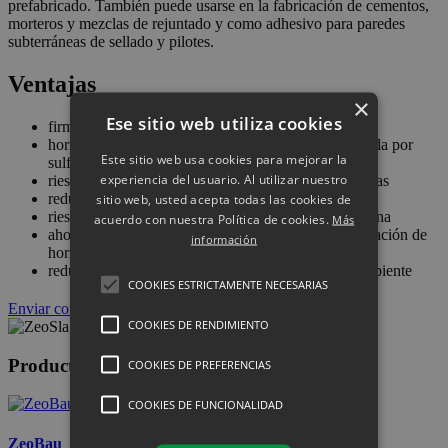
prefabricado. También puede usarse en la fabricación de cementos,
morteros y mezclas de rejuntado y como adhesivo para paredes
subterráneas de sellado y pilotes.
Ventajas
×
Ese sitio web utiliza cookies
firmeza aumentada a largo tiempo
hormigón más resistente contra la corrosión producida por
Este sitio web usa cookies para mejorar la
sulfatos
experiencia del usuario. Al utilizar nuestro
riesgo reducido de formación de grietas y microgrietas
reducción de calor de hidratación del hormigón
sitio web, usted acepta todas las cookies de
riesgo reducido de la formación de reactividad alcalina
acuerdo con nuestra Política de cookies.
Más
ahorro de costes de materiales utilizados en la fabricación de
información
hormigón
reduce las emisiones de CO
y protege el medio ambiente
2
COOKIES ESTRICTAMENTE NECESARIAS
Enviar consulta
COOKIES DE RENDIMIENTO
Productos Recomendados
COOKIES DE PREFERENCIAS
COOKIES DE FUNCIONALIDAD
ZeoBau