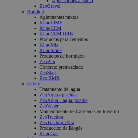
Aplicaciones al suelo
ZeoGravel
Building
Aglutinantes mixtos
KlinoLIME
KlinoCEM
KlinoCEM HRB
Productos para cementos
KlinoMix
KlinoStone
Productos de hormigón
ZeoBau
Concreto premezclado
ZeoSlag
Zeo RMX
Enviro
Tratamiento del agua
ZeoAqua - piscinas
ZeoAqua – agua potable
ZeoWater
Mantenimiento de Carreteras en Invierno
ZeoTraction
ZeoTraction Ultra
Producción de Biogás
KlinoGas