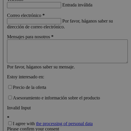
CookieScript
is used b
zeocem.com
Entrada inválida
Cookie-
Script.c
Correo electrónico
*
service t
remembe
Por favor, háganos saber su
visitor
dirección de correo electrónico.
cookie
consent
Mensajes para nosotros
*
preferenc
It is
necessar
for Cook
Script.c
cookie
banner t
work
Por favor, háganos saber su mensaje.
properly.
Estoy interesado en:
[abcdef0123456789]
zeocem.com
Sesión
{32}
Precio de la oferta
Asesoramiento e información sobre el producto
Invalid Input
Proveedor
Nombre
Vencimiento
Descripción
*
/ Dominio
Proveedor /
Nombre
Vencimiento
Descripción
Dominio
I agree with
the processing of personal data
Proveedor /
Please confirm your consent
Nombre
Vencimiento
Descripc