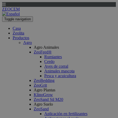
ZEOCEM
Toggle navigation
Casa
Zeolita
Productos
Agro
Agro Animales
ZeoFeed®
Rumiantes
Cerdo
Aves de corral
Animales mascota
Pesca y acuicultura
ZeoBedding
ZeoGrit
Agro Plantas
KlinoGrow
ZeoSand Sil M20
Agro Suelo
ZeoSand
Aplicación en fertilizantes