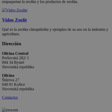
site and used
empaquetan la zeolita y los productos de zeolita.
to calculate
visitor, session
and campaign
data for the
sites analytics
Video Zeolit
reports.
_gid
1 día
This cookie is
Google LLC
Qué es la zeolita clinoptilolita y ejemplos de su uso en la industria y
set by Google
.zeocem.com
agricultura.
Analytics. It
stores and
update a
Dirección
unique value
for each page
Oficina Central
visited and is
used to count
Prešovská 282/ 1
and track
094 34 Bystré
pageviews.
Slovenská republika
_gat
1 minuto
This cookie
Google LLC
name is
.zeocem.com
Oficina
associated wit
Štúrova 27
Google
040 01 Košice
Universal
Slovenská republika
Analytics,
according to
documentatio
Contactos
it is used to
throttle the
request rate -
limiting the