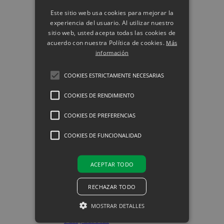
Jardín
Este sitio web usa cookies para mejorar la
experiencia del usuario. Al utilizar nuestro
Jardín
sitio web, usted acepta todas las cookies de
acuerdo con nuestra Política de cookies.
Más
KlinoGrow Jardín
información
KlinoGrow Jardín
COOKIES ESTRICTAMENTE NECESARIAS
FloraStone
COOKIES DE RENDIMIENTO
FloraStone
COOKIES DE PREFERENCIAS
COOKIES DE FUNCIONALIDAD
Mascotas y Acuarios
Mascotas y Acuarios
ACEPTAR TODO
PussyCat
RECHAZAR TODO
PussyCat
MOSTRAR DETALLES
PussyCat Plus