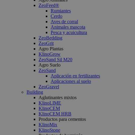
Analytics. It
ZeoFeed®
stores and
Rumiantes
update a
unique value
Cerdo
for each page
Aves de corral
visited and is
Animales mascota
used to count
Pesca y acuicultura
and track
pageviews.
ZeoBedding
ZeoGrit
_gat
1 minuto
This cookie
Google LLC
Agro Plantas
name is
.zeocem.com
KlinoGrow
associated wit
Google
ZeoSand Sil M20
Universal
Agro Suelo
Analytics,
ZeoSand
according to
documentatio
Aplicación en fertilizantes
it is used to
Aplicaciones al suelo
throttle the
ZeoGravel
request rate -
Building
limiting the
collection of
Aglutinantes mixtos
data on high
KlinoLIME
traffic sites.
KlinoCEM
KlinoCEM HRB
Productos para cementos
KlinoMix
KlinoStone