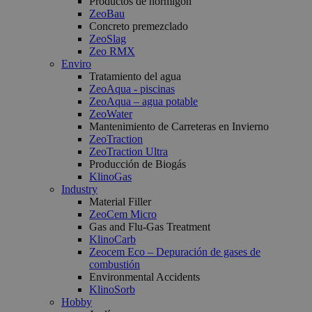
Productos de hormigón
ZeoBau
Concreto premezclado
ZeoSlag
Zeo RMX
Enviro
Tratamiento del agua
ZeoAqua - piscinas
ZeoAqua – agua potable
ZeoWater
Mantenimiento de Carreteras en Invierno
ZeoTraction
ZeoTraction Ultra
Producción de Biogás
KlinoGas
Industry
Material Filler
ZeoCem Micro
Gas and Flu-Gas Treatment
KlinoCarb
Zeocem Eco – Depuración de gases de
combustión
Environmental Accidents
KlinoSorb
Hobby