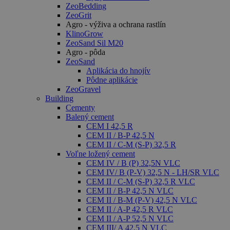
ZeoBedding
ZeoGrit
Agro - výživa a ochrana rastlín
KlinoGrow
ZeoSand Sil M20
Agro - pôda
ZeoSand
Aplikácia do hnojív
Pôdne aplikácie
ZeoGravel
Building
Cementy
Balený cement
CEM I 42,5 R
CEM II / B-P 42,5 N
CEM II / C-M (S-P) 32,5 R
Voľne ložený cement
CEM IV / B (P) 32,5N VLC
CEM IV/ B (P-V) 32,5 N - LH/SR VLC
CEM II / C-M (S-P) 32,5 R VLC
CEM II / B-P 42,5 N VLC
CEM II / B-M (P-V) 42,5 N VLC
CEM II / A-P 42,5 R VLC
CEM II / A-P 52,5 N VLC
CEM III/ A 42,5 N VLC