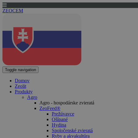
ZEOCEM
Toggle navigation
Domov
Zeolit
Produkty
Agro
Agro - hospodárske zvieratá
ZeoFeed®
Prežúvavce
Ošípané
Hydina
Spoločenské zvieratá
Ryby a akvakultúra