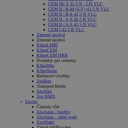
CEM III/ A 32,5 N - LH VLC
CEM II / B-M (S-V) 42,5 N VLC
CEM II / B-S 42,5 N VLC
CEM II / A-S 42,5 R VLC
CEM II / A-S 42,5 N VLC
CEM I 42,5 R VLC
Zmesné spojivá
Zmesné spojivá
KlinoLIME
KlinoCEM
KlinoCEM HRB
Produkty pre cementy
KlinoMix
KlinoStone
Betónové výrobky
ZeoBau
Transport Betón
ZeoSlag
Zeo RMX
Enviro
Čistenie vôd
ZeoAqua - bazény
ZeoAqua – pitné vody
ZeoWater
Zimná údržba ciest