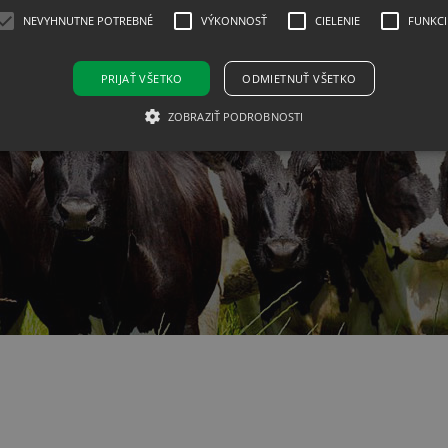
NEVYHNUTNE POTREBNÉ
VÝKONNOSŤ
CIELENIE
FUNKCI
PRIJAŤ VŠETKO
ODMIETNUŤ VŠETKO
ZOBRAZIŤ PODROBNOSTI
Nevyhnutne potrebné
Výkonnosť
Cielenie
Funkcie
ie umožňujú základné funkcie webovej lokality, ako prihlásenie používateľa a správa
e potrebných súborov cookie.
ovateľ
Uplynutie
Opis
éna
platnosti
mesiac
This cookie is used by Cookie-Script.com service to remember vi
Script
preferences. It is necessary for Cookie-Script.com cookie banner
m.com
m.com
Cookies
relácie
vateľ / Doména
Uplynutie platnosti