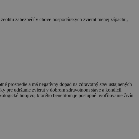
o zeolitu zabezpečí v chove hospodárskych zvierat menej zápachu,
razení vložených videí.
čo je významná aktualizácia
bor cookie sa používa na
 používateľov pre videá
ho čísla ako identifikátora
tevník webových stránok
na výpočet údajov o
vých stránok.
alizuje jedinečnú hodnotu pre
azení stránky.
alytics. Podľa dokumentácie sa
ovania údajov na stránkach s
otné prostredie a má negatívny dopad na zdravotný stav ustajnených
y pre udržanie zvierat v dobrom zdravotnom stave a kondícii.
ekologické hnojivo, ktorého benefitom je postupné uvoľňovanie živín