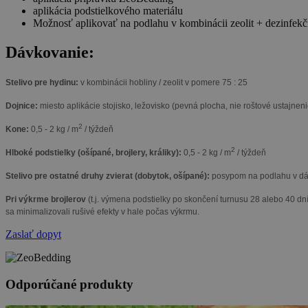
aplikácia podstielkového materiálu
Možnosť aplikovať na podlahu v kombinácii zeolit + dezinfekčn
Dávkovanie:
Stelivo pre hydinu:
v kombinácii hobliny / zeolit v pomere 75 : 25
Dojnice:
miesto aplikácie stojisko, ležovisko (pevná plocha, nie roštové ustajnenie
2
Kone:
0,5 - 2 kg / m
/ týždeň
2
Hlboké podstielky (ošípané, brojlery, králiky):
0,5 - 2 kg / m
/ týždeň
Stelivo pre ostatné druhy zvierat (dobytok, ošípané):
posypom na podlahu v dáv
Pri výkrme brojlerov
(t.j. výmena podstielky po skončení turnusu 28 alebo 40 dní
sa minimalizovali rušivé efekty v hale počas výkrmu.
Zaslať dopyt
Odporúčané produkty