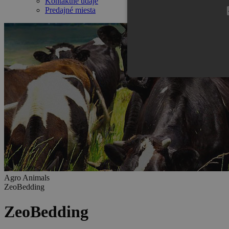
Kontaktné údaje
Predajné miesta
Nevyhnutne potrebné súbory cook
správne používať bez nevyhnutn
Poskyt
Meno
/ Dom
CookieScriptConsent
Cookie
zeoce
Agro Animals
[abcdef0123456789]
zeoce
ZeoBedding
{32}
ZeoBedding
Meno
Poskyto