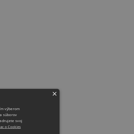
×
ojím výberom
ia súborov
adrujete svoj
viac o Cookies