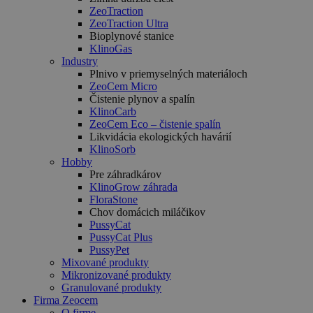
ZeoTraction
ZeoTraction Ultra
Bioplynové stanice
KlinoGas
Industry
Plnivo v priemyselných materiáloch
ZeoCem Micro
Čistenie plynov a spalín
KlinoCarb
ZeoCem Eco – čistenie spalín
Likvidácia ekologických havárií
KlinoSorb
Hobby
Pre záhradkárov
KlinoGrow záhrada
FloraStone
Chov domácich miláčikov
PussyCat
PussyCat Plus
PussyPet
Mixované produkty
Mikronizované produkty
Granulované produkty
Firma Zeocem
O firme