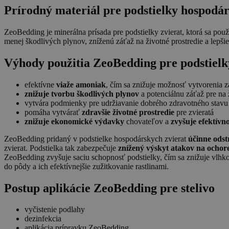
Poskytovate
Meno
Prírodný materiál pre podstielky hospodár
/ Doména
Poskyto
Meno
/ Domé
_ga_ZJ2WJJDGZH
.zeocem.co
ZeoBedding je minerálna prísada pre podstielky zvierat, ktorá sa po
YSC
Google
menej škodlivých plynov, zníženú záťaž na životné prostredie a lepši
.youtu
_ga
Google LLC
.zeocem.co
VISITOR_INFO1_LIVE
Google
Výhody použitia ZeoBedding pre podstielk
.youtu
efektívne
viaže amoniak
, čím sa znižuje možnosť vytvorenia 
_gid
Google LLC
znižuje tvorbu škodlivých plynov
a potenciálnu záťaž pre na 
.zeocem.co
vytvára podmienky pre udržiavanie dobrého zdravotného stavu 
pomáha vytvárať
zdravšie životné prostredie
pre zvieratá
_gat
Google LLC
znižuje ekonomické výdavky
chovateľov a
zvyšuje efektívn
.zeocem.co
ZeoBedding pridaný v podstielke hospodárskych zvierat
účinne ods
zvierat. Podstielka tak zabezpečuje
znížený výskyt atakov na ocho
ZeoBedding zvyšuje saciu schopnosť podstielky, čím sa znižuje vlhkos
do pôdy a ich efektívnejšie zužitkovanie rastlinami.
Postup aplikácie ZeoBedding pre stelivo
vyčistenie podlahy
dezinfekcia
aplikácia prípravku ZeoBedding