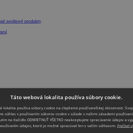
né zeolitové produkty
mesí
Táto webová lokalita používa súbory cookie.
 lokalita používa súbory cookie na zlepšenie používateľskej skúsenosti. Sv
e súhlas s používaním súborov cookie v súlade s našimi zásadami používan
nutím na tlačidlo ODMIETNUŤ VŠETKO neakceptujete spracúvanie údajov a vyj
používaním údajov, ktoré je možné spracúvať len s vaším súhlasom.
Prečítať 