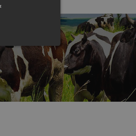
E
 účtu. Webová lokalita sa nedá
sitor cookie consent
 to work properly.
Opis