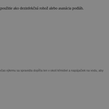
 použitie ako dezinfekčná rohož alebo asanácia podláh.
očas výkrmu sa spravidla dopĺňa len v okolí kŕmidiel a napájačiek na vodu, aby