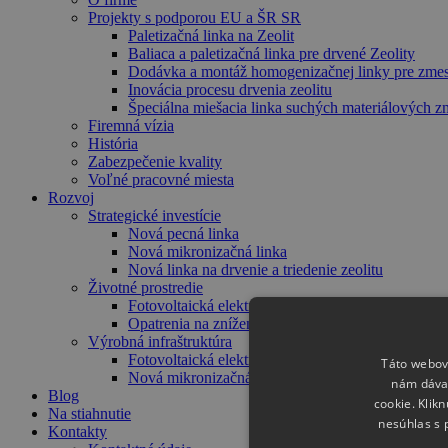
Projekty s podporou EU a ŠR SR
Paletizačná linka na Zeolit
Baliaca a paletizačná linka pre drvené Zeolity
Dodávka a montáž homogenizačnej linky pre zmes
Inovácia procesu drvenia zeolitu
Špeciálna miešacia linka suchých materiálových z
Firemná vízia
História
Zabezpečenie kvality
Voľné pracovné miesta
Rozvoj
Strategické investície
Nová pecná linka
Nová mikronizačná linka
Nová linka na drvenie a triedenie zeolitu
Životné prostredie
Fotovoltaická elektráreň
Opatrenia na zníženie prašnosti
Výrobná infraštruktúra
Fotovoltaická elektráreň
Táto webová
Nová mikronizačná linka
nám dávat
Blog
cookie. Klik
Na stiahnutie
nesúhlas s 
Kontakty