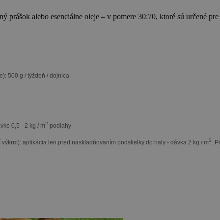
ý prášok alebo esenciálne oleje – v pomere 30:70, ktoré sú určené pre
): 500 g / týždeň / dojnica
2
ke 0,5 - 2 kg / m
podlahy
2
 výkrm): aplikácia len pred naskladňovaním podstielky do haly - dávka 2 kg / m
. P